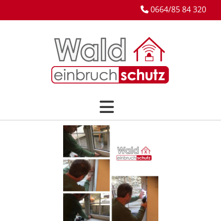
0664/85 84 320
